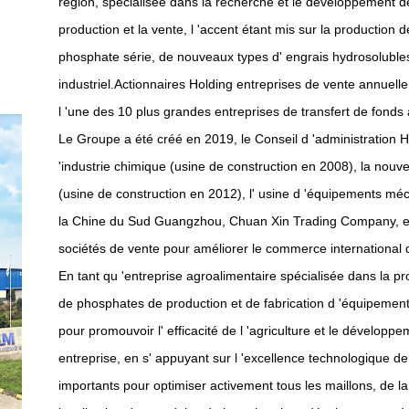
région, spécialisée dans la recherche et le développement d
production et la vente, l 'accent étant mis sur la production d
phosphate série, de nouveaux types d' engrais hydrosolub
industriel.Actionnaires Holding entreprises de vente annuelle
l 'une des 10 plus grandes entreprises de transfert de fonds à
Le Groupe a été créé en 2019, le Conseil d 'administration Hol
'industrie chimique (usine de construction en 2008), la nouvel
(usine de construction en 2012), l' usine d 'équipements méc
la Chine du Sud Guangzhou, Chuan Xin Trading Company, e
sociétés de vente pour améliorer le commerce international 
En tant qu 'entreprise agroalimentaire spécialisée dans la pr
de phosphates de production et de fabrication d 'équipements
pour promouvoir l' efficacité de l 'agriculture et le développe
entreprise, en s' appuyant sur l 'excellence technologique de 
importants pour optimiser activement tous les maillons, de l