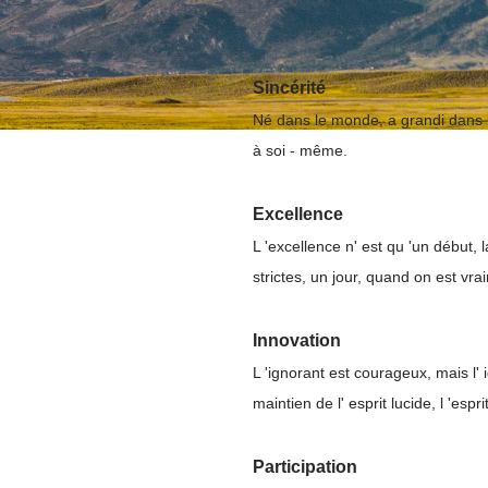
Sincérité
Né dans le monde, a grandi dans le
à soi - même.
Excellence
L 'excellence n' est qu 'un début
strictes, un jour, quand on est vr
Innovation
L 'ignorant est courageux, mais l'
maintien de l' esprit lucide, l 'esp
Participation