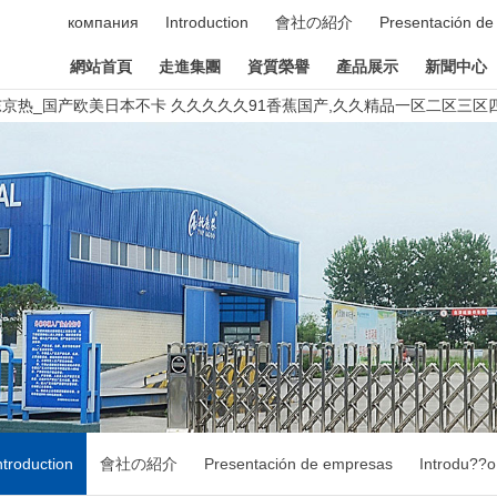
компания
Introduction
會社の紹介
Presentación d
網站首頁
走進集團
資質榮譽
產品展示
新聞中心
热_国产欧美日本不卡 久久久久久91香蕉国产,久久精品一区二区三区四
ntroduction
會社の紹介
Presentación de empresas
Introdu??