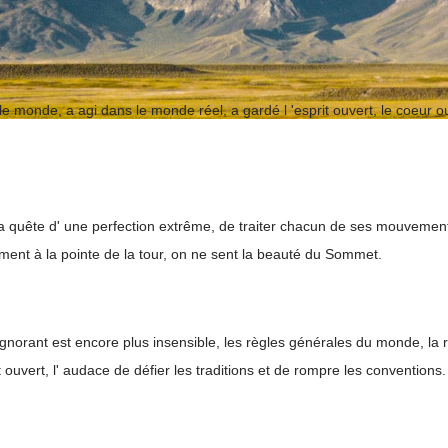
 monde, a agi dans le monde réel, a gardé l 'esprit ouvert, le coeur ou
, la quête d' une perfection extrême, de traiter chacun de ses mouveme
aiment à la pointe de la tour, on ne sent la beauté du Sommet.
 ignorant est encore plus insensible, les règles générales du monde, la r
rit ouvert, l' audace de défier les traditions et de rompre les conventions.