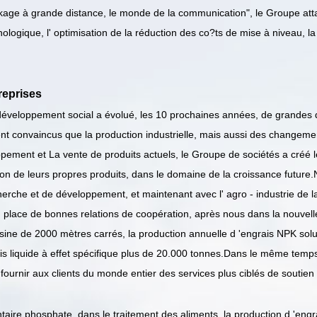
tockage à grande distance, le monde de la communication", le Groupe at
hnologique, l' optimisation de la réduction des co?ts de mise à niveau, la
reprises
éveloppement social a évolué, les 10 prochaines années, de grandes donn
 convaincus que la production industrielle, mais aussi des changement
ment et La vente de produits actuels, le Groupe de sociétés a créé le
on de leurs propres produits, dans le domaine de la croissance futur
erche et de développement, et maintenant avec l' agro - industrie de la
en place de bonnes relations de coopération, après nous dans la nouvell
usine de 2000 mètres carrés, la production annuelle d 'engrais NPK sol
rais liquide à effet spécifique plus de 20.000 tonnes.Dans le même temp
ournir aux clients du monde entier des services plus ciblés de soutien 
ntaire phosphate, dans le traitement des aliments, la production d 'eng